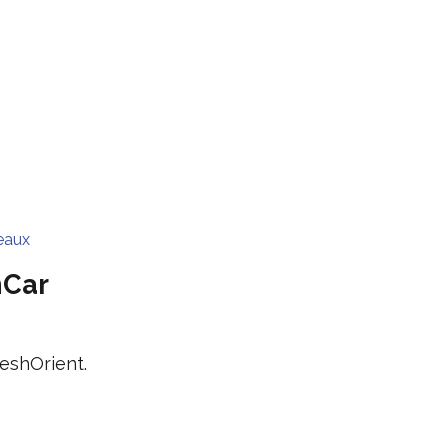
eaux
hCar
eshOrient.