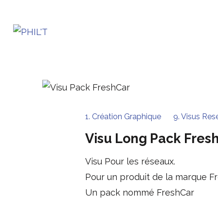
Aller
au
contenu
PHIL'T
Mon Site PortFolio
(Pressez
Entrée)
1. Création Graphique
9. Visus Res
Visu Long Pack Fres
Visu Pour les réseaux.
Pour un produit de la marque Fr
Un pack nommé FreshCar