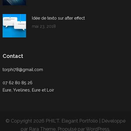
Idée de texto sur after effect
mai 23, 2018
Contact
torphi78@gmail.com
07 62 80 85 26
Eure, Yvelines, Eure et Loir
© Copyright 2026
PHIL'T
. Elegant Portfolio | Développé
par
Rara Theme
. Propulsé par
WordPress
.