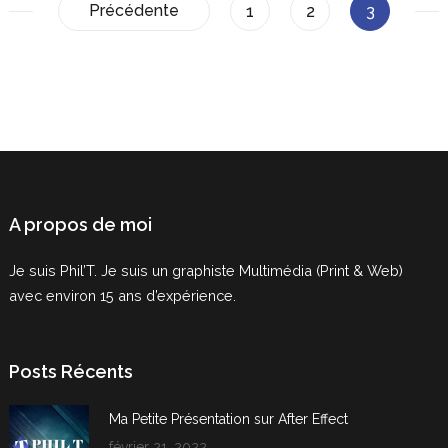
Pagination
Précédente
Page
Page
Page
1
2
3
des
publications
A propos de moi
Je suis Phil’T. Je suis un graphiste Multimédia (Print & Web)
avec environ 15 ans d’expérience.
Posts Récents
Ma Petite Présentation sur After Effect
février 21, 2022