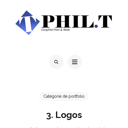
Aller
au
contenu
(Pressez
Entrée)
PHIL'T
Mon Site PortFolio
Catégorie de portfolio
3. Logos