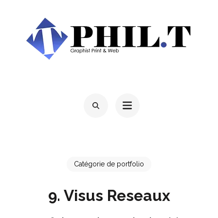
Aller
au
contenu
(Pressez
Entrée)
PHIL'T
Mon Site PortFolio
Catégorie de portfolio
9. Visus Reseaux