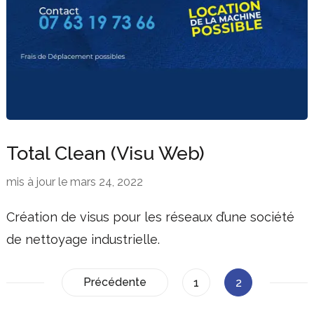
Total Clean (Visu Web)
mis à jour le
mars 24, 2022
Création de visus pour les réseaux d’une société
de nettoyage industrielle.
Pagination
Précédente
Page
Page
1
2