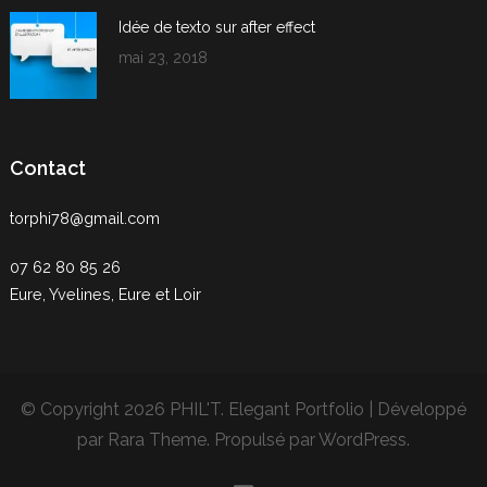
Idée de texto sur after effect
mai 23, 2018
Contact
torphi78@gmail.com
07 62 80 85 26
Eure, Yvelines, Eure et Loir
© Copyright 2026
PHIL'T
. Elegant Portfolio | Développé
par
Rara Theme
. Propulsé par
WordPress
.